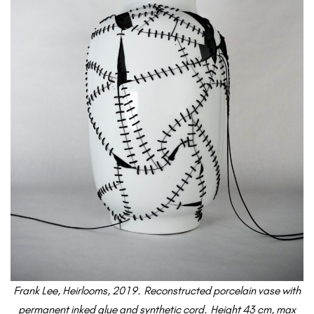
Frank Lee, Heirlooms, 2019.
Reconstructed porcelain vase with
permanent inked glue and synthetic cord.
Height 43 cm, max