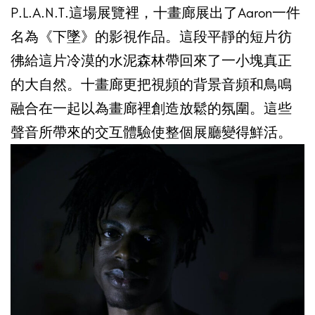
P.L.A.N.T.這場展覽裡，十畫廊展出了Aaron一件
名為《下墜》的影視作品。這段平靜的短片彷
彿給這片冷漠的水泥森林帶回來了一小塊真正
的大自然。十畫廊更把視頻的背景音頻和鳥鳴
融合在一起以為畫廊裡創造放鬆的氛圍。這些
聲音所帶來的交互體驗使整個展廳變得鮮活。